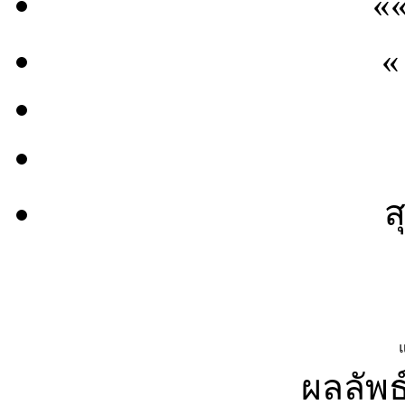
«
«
ส
ผลลัพธ