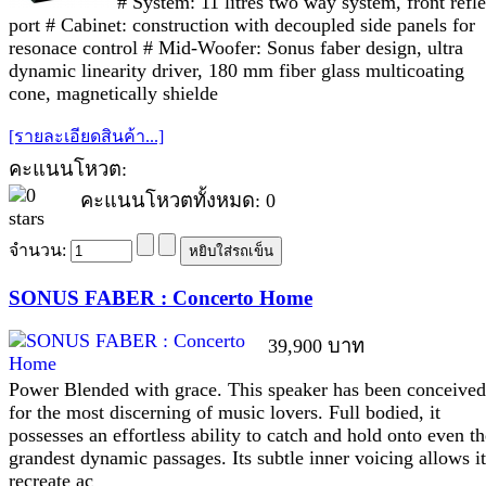
# System: 11 litres two way system, front refl
port # Cabinet: construction with decoupled side panels for
resonace control # Mid-Woofer: Sonus faber design, ultra
dynamic linearity driver, 180 mm fiber glass multicoating
cone, magnetically shielde
[รายละเอียดสินค้า...]
คะแนนโหวต:
คะแนนโหวตทั้งหมด: 0
จำนวน:
SONUS FABER : Concerto Home
39,900 บาท
Power Blended with grace. This speaker has been conceived
for the most discerning of music lovers. Full bodied, it
possesses an effortless ability to catch and hold onto even th
grandest dynamic passages. Its subtle inner voicing allows it
recreate ac