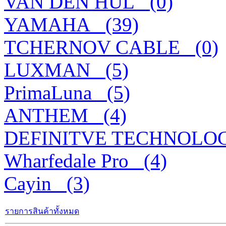
VAN DEN HUL_ (0)
YAMAHA_ (39)
TCHERNOV CABLE_ (0)
LUXMAN_ (5)
PrimaLuna_ (5)
ANTHEM_ (4)
DEFINITVE TECHNOLOG
Wharfedale Pro_ (4)
Cayin_ (3)
รายการสินค้าทั้งหมด